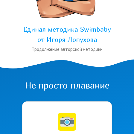
Единая методика Swimbaby
от Игоря Лопухова
Продолжение авторской методики
Не просто плавание