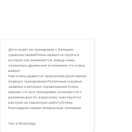
Дети ходят на тренировки с большим
удовольствием!Очень нравится группа в
которой они занимаются ,между ними
сложились дружеские отношения,что очень
важно!
Нам очень нравится творческий,креативный
подход к тренировкам.Различные игровые
задания и веселые соревнования.Очень
хорошо,что все тренировки начинаются с
разминки,все по-взрослому чувствуется
настрой на серьезную работу!Очень
благодарны нашим прекрасным тренерам
Чат в WhatsApp